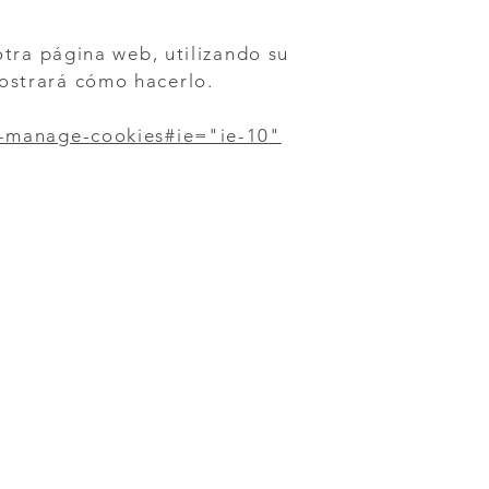
otra página web, utilizando su
mostrará cómo hacerlo.
te-manage-cookies#ie="ie-10"